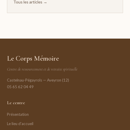
Tous les articles →
Le Corps Mémoire
Centre de ressourcement et de retraite spirituelle
Castelnau-Pégayrols — Aveyron (12)
05 65 62 04 49
Le centre
Présentation
Le lieu d'accueil