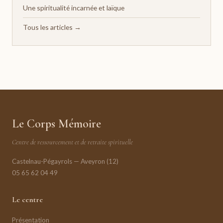
Une spiritualité incarnée et laïque
Tous les articles →
Le Corps Mémoire
Centre de ressourcement et de retraite spirituelle
Castelnau-Pégayrols — Aveyron (12)
05 65 62 04 49
Le centre
Présentation